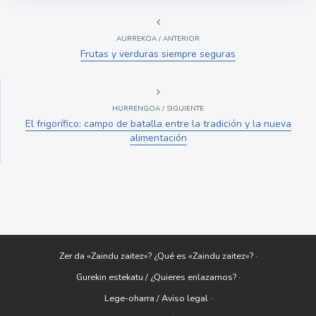
AURREKOA / ANTERIOR
Frutas y verduras siempre seguras
HURRENGOA / SIGUIENTE
El frigorífico: campo de batalla entre la tradición y la nueva
alimentación
Zer da «Zaindu zaitez»? ¿Qué es «Zaindu zaitez»? ·
Gurekin estekatu / ¿Quieres enlazarnos? ·
Lege-oharra / Aviso legal ·