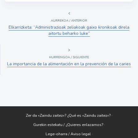
AURREKOA / ANTERIOR
Elkarrizketa: “Administrazioak zeliakoak gaixo kronikoak direla
aitortu beharko luke”
HURRENGOA / SIGUIENTE
La importancia de la alimentación en la prevención de la caries
Zer da «Zaindu zaitez»? ¿Qué es «Zaindu zaitez»? ·
Gurekin estekatu / ¿Quieres enlazarnos? ·
Lege-oharra / Aviso legal ·