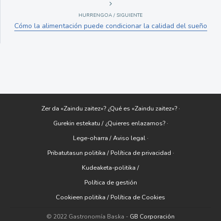
HURRENGOA / SIGUIENTE
Cómo la alimentación puede condicionar la calidad del sueño
Zer da «Zaindu zaitez»? ¿Qué es «Zaindu zaitez»? ·
Gurekin estekatu / ¿Quieres enlazarnos? ·
Lege-oharra / Aviso legal ·
Pribatutasun politika / Política de privacidad ·
Kudeaketa-politika /
Política de gestión
Cookieen politika / Política de Cookies
© 2022 Gastronomía Baska -
GB Corporación