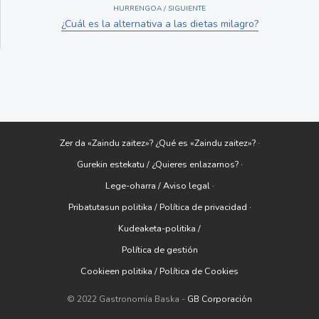
HURRENGOA / SIGUIENTE
¿Cuál es la alternativa a las dietas milagro?
Zer da «Zaindu zaitez»? ¿Qué es «Zaindu zaitez»? ·
Gurekin estekatu / ¿Quieres enlazarnos? ·
Lege-oharra / Aviso legal ·
Pribatutasun politika / Política de privacidad ·
Kudeaketa-politika /
Política de gestión
Cookieen politika / Política de Cookies
© 2022 Gastronomía Baska -
GB Corporación