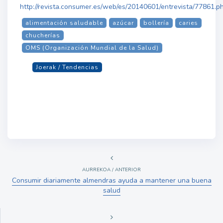
http://revista.consumer.es/web/es/20140601/entrevista/77861.p
alimentación saludable
azúcar
bollería
caries
chucherías
OMS (Organización Mundial de la Salud)
Joerak / Tendencias
AURREKOA / ANTERIOR
Consumir diariamente almendras ayuda a mantener una buena
salud