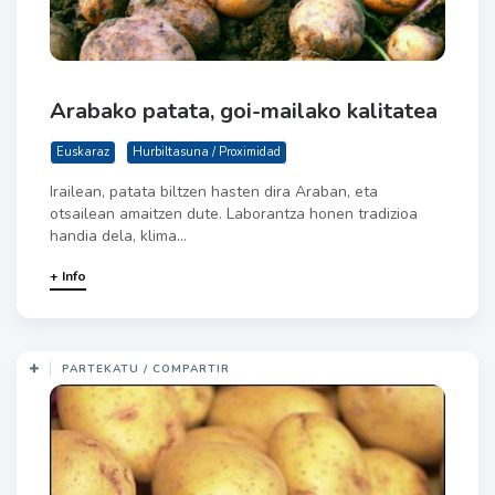
Arabako patata, goi-mailako kalitatea
Euskaraz
Hurbiltasuna / Proximidad
Irailean, patata biltzen hasten dira Araban, eta
otsailean amaitzen dute. Laborantza honen tradizioa
handia dela, klima...
+ Info
PARTEKATU / COMPARTIR