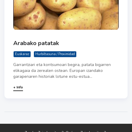
Arabako patatak
Euskaraz
Hurbiltasuna / Proximidad
Garrantziari eta kontsumoari begira, patata bigarren
elikagaia da zerealen ostean. Europan izandako
garapenaren historiak lotune estu-estua...
+ Info