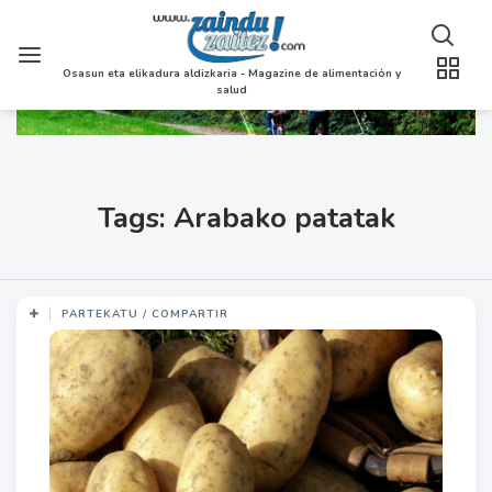
Osasun eta elikadura aldizkaria - Magazine de alimentación y
salud
Tags: Arabako patatak
PARTEKATU / COMPARTIR