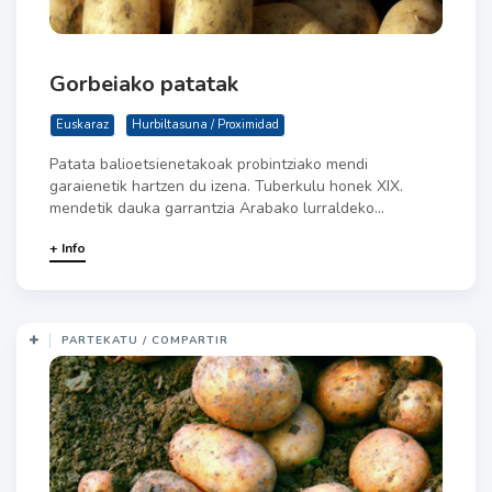
Gorbeiako patatak
Euskaraz
Hurbiltasuna / Proximidad
Patata balioetsienetakoak probintziako mendi
garaienetik hartzen du izena. Tuberkulu honek XIX.
mendetik dauka garrantzia Arabako lurraldeko...
+ Info
PARTEKATU / COMPARTIR